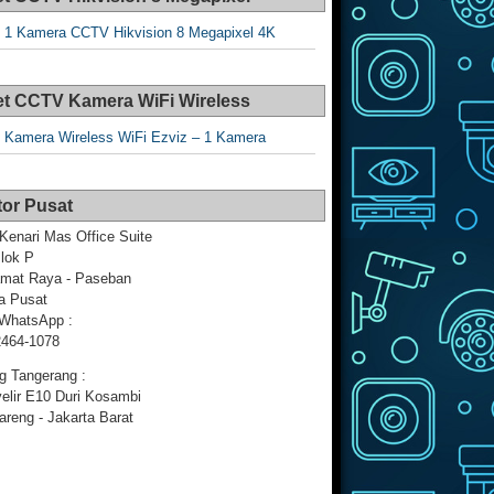
 1 Kamera CCTV Hikvision 8 Megapixel 4K
t CCTV Kamera WiFi Wireless
 Kamera Wireless WiFi Ezviz – 1 Kamera
or Pusat
Kenari Mas Office Suite
Blok P
amat Raya - Paseban
a Pusat
 WhatsApp :
2464-1078
g Tangerang :
yelir E10 Duri Kosambi
reng - Jakarta Barat