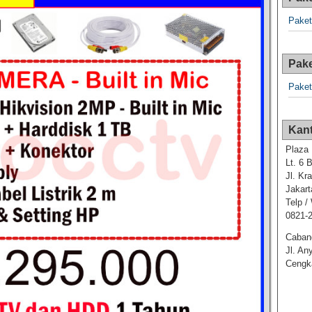
Paket
Pake
Paket
Kant
Plaza 
Lt. 6 
Jl. Kr
Jakart
Telp /
0821-
Caban
Jl. An
Cengka