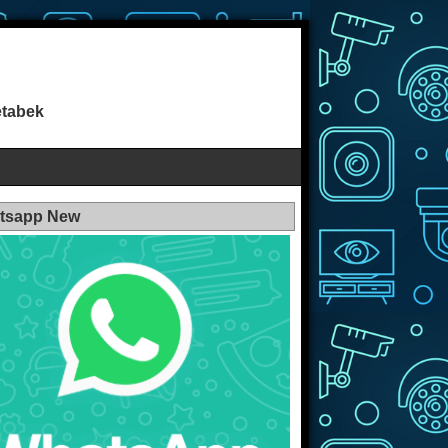
etabek
tsapp New