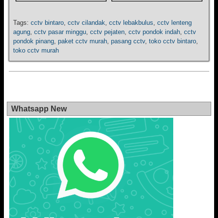
Tags:
cctv bintaro
,
cctv cilandak
,
cctv lebakbulus
,
cctv lenteng
agung
,
cctv pasar minggu
,
cctv pejaten
,
cctv pondok indah
,
cctv
pondok pinang
,
paket cctv murah
,
pasang cctv
,
toko cctv bintaro
,
toko cctv murah
Whatsapp New